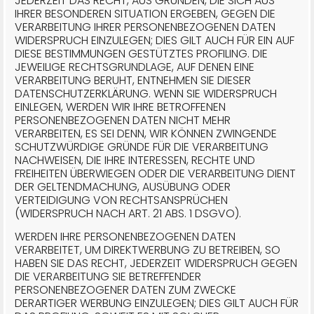
JEDERZEIT DAS RECHT, AUS GRÜNDEN, DIE SICH AUS
IHRER BESONDEREN SITUATION ERGEBEN, GEGEN DIE
VERARBEITUNG IHRER PERSONENBEZOGENEN DATEN
WIDERSPRUCH EINZULEGEN; DIES GILT AUCH FÜR EIN AUF
DIESE BESTIMMUNGEN GESTÜTZTES PROFILING. DIE
JEWEILIGE RECHTSGRUNDLAGE, AUF DENEN EINE
VERARBEITUNG BERUHT, ENTNEHMEN SIE DIESER
DATENSCHUTZERKLÄRUNG. WENN SIE WIDERSPRUCH
EINLEGEN, WERDEN WIR IHRE BETROFFENEN
PERSONENBEZOGENEN DATEN NICHT MEHR
VERARBEITEN, ES SEI DENN, WIR KÖNNEN ZWINGENDE
SCHUTZWÜRDIGE GRÜNDE FÜR DIE VERARBEITUNG
NACHWEISEN, DIE IHRE INTERESSEN, RECHTE UND
FREIHEITEN ÜBERWIEGEN ODER DIE VERARBEITUNG DIENT
DER GELTENDMACHUNG, AUSÜBUNG ODER
VERTEIDIGUNG VON RECHTSANSPRÜCHEN
(WIDERSPRUCH NACH ART. 21 ABS. 1 DSGVO).
WERDEN IHRE PERSONENBEZOGENEN DATEN
VERARBEITET, UM DIREKTWERBUNG ZU BETREIBEN, SO
HABEN SIE DAS RECHT, JEDERZEIT WIDERSPRUCH GEGEN
DIE VERARBEITUNG SIE BETREFFENDER
PERSONENBEZOGENER DATEN ZUM ZWECKE
DERARTIGER WERBUNG EINZULEGEN; DIES GILT AUCH FÜR